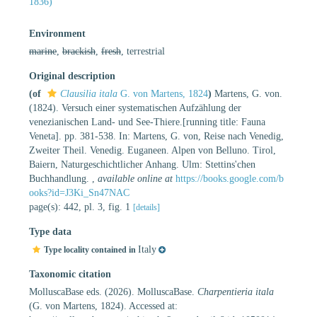
1836)
Environment
marine
,
brackish
,
fresh
, terrestrial
Original description
(of
Clausilia itala
G. von Martens, 1824
)
Martens, G. von.
(1824). Versuch einer systematischen Aufzählung der
venezianischen Land- und See-Thiere.[running title: Fauna
Veneta]. pp. 381-538. In: Martens, G. von, Reise nach Venedig,
Zweiter Theil. Venedig. Euganeen. Alpen von Belluno. Tirol,
Baiern, Naturgeschichtlicher Anhang. Ulm: Stettins'chen
Buchhandlung.
,
available online at
https://books.google.com/b
ooks?id=J3Ki_Sn47NAC
page(s): 442, pl. 3, fig. 1
[details]
Type data
Italy
Type locality contained in
Taxonomic citation
MolluscaBase eds. (2026). MolluscaBase.
Charpentieria itala
(G. von Martens, 1824). Accessed at: