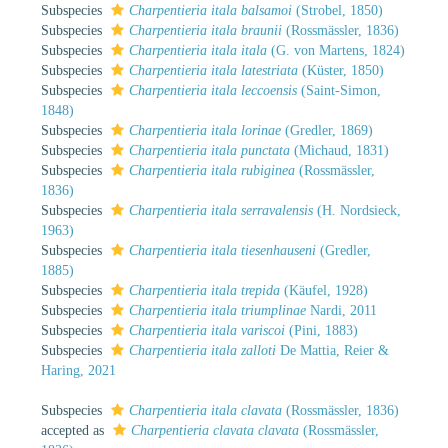
Subspecies
Charpentieria itala balsamoi
(Strobel, 1850)
Subspecies
Charpentieria itala braunii
(Rossmässler, 1836)
Subspecies
Charpentieria itala itala
(G. von Martens, 1824)
Subspecies
Charpentieria itala latestriata
(Küster, 1850)
Subspecies
Charpentieria itala leccoensis
(Saint-Simon,
1848)
Subspecies
Charpentieria itala lorinae
(Gredler, 1869)
Subspecies
Charpentieria itala punctata
(Michaud, 1831)
Subspecies
Charpentieria itala rubiginea
(Rossmässler,
1836)
Subspecies
Charpentieria itala serravalensis
(H. Nordsieck,
1963)
Subspecies
Charpentieria itala tiesenhauseni
(Gredler,
1885)
Subspecies
Charpentieria itala trepida
(Käufel, 1928)
Subspecies
Charpentieria itala triumplinae
Nardi, 2011
Subspecies
Charpentieria itala variscoi
(Pini, 1883)
Subspecies
Charpentieria itala zalloti
De Mattia, Reier &
Haring, 2021
Subspecies
Charpentieria itala clavata
(Rossmässler, 1836)
accepted as
Charpentieria clavata clavata
(Rossmässler,