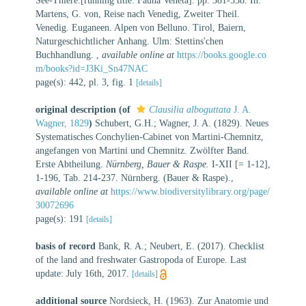
See-Thiere.[running title: Fauna Veneta]. pp. 381-538. In:
Martens, G. von, Reise nach Venedig, Zweiter Theil.
Venedig. Euganeen. Alpen von Belluno. Tirol, Baiern,
Naturgeschichtlicher Anhang. Ulm: Stettins'chen
Buchhandlung.
,
available online at
https://books.google.co
m/books?id=J3Ki_Sn47NAC
page(s): 442, pl. 3, fig. 1
[details]
original description
(of
Clausilia alboguttata
J. A.
Wagner, 1829
)
Schubert, G.H.; Wagner, J. A. (1829). Neues
Systematisches Conchylien-Cabinet von Martini-Chemnitz,
angefangen von Martini und Chemnitz. Zwölfter Band.
Erste Abtheilung.
Nürnberg, Bauer & Raspe.
I-XII [= 1-12],
1-196, Tab. 214-237. Nürnberg. (Bauer & Raspe).
,
available online at
https://www.biodiversitylibrary.org/page/
30072696
page(s): 191
[details]
basis of record
Bank, R. A.; Neubert, E. (2017). Checklist
of the land and freshwater Gastropoda of Europe. Last
update: July 16th, 2017.
[details]
additional source
Nordsieck, H. (1963). Zur Anatomie und