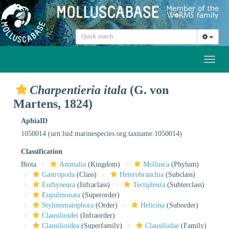
Toggl
naviga
Charpentieria itala
(G. von
Martens, 1824)
AphiaID
1050014
(urn:lsid:marinespecies.org:taxname:1050014)
Classification
Biota
Animalia
(Kingdom)
Mollusca
(Phylum)
Gastropoda
(Class)
Heterobranchia
(Subclass)
Euthyneura
(Infraclass)
Tectipleura
(Subterclass)
Eupulmonata
(Superorder)
Stylommatophora
(Order)
Helicina
(Suborder)
Clausilioidei
(Infraorder)
Clausilioidea
(Superfamily)
Clausiliidae
(Family)