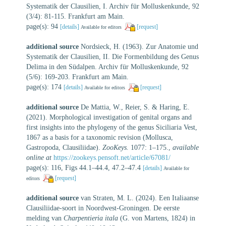
Systematik der Clausilien, I. Archiv für Molluskenkunde, 92
(3/4): 81-115. Frankfurt am Main.
page(s): 94
[details]
[request]
Available for editors
additional source
Nordsieck, H. (1963). Zur Anatomie und
Systematik der Clausilien, II. Die Formenbildung des Genus
Delima in den Südalpen. Archiv für Molluskenkunde, 92
(5/6): 169-203. Frankfurt am Main.
page(s): 174
[details]
[request]
Available for editors
additional source
De Mattia, W., Reier, S. & Haring, E.
(2021). Morphological investigation of genital organs and
first insights into the phylogeny of the genus Siciliaria Vest,
1867 as a basis for a taxonomic revision (Mollusca,
Gastropoda, Clausiliidae).
ZooKeys.
1077: 1–175.
,
available
online at
https://zookeys.pensoft.net/article/67081/
page(s): 116, Figs 44.1–44.4, 47.2–47.4
[details]
Available for
[request]
editors
additional source
van Straten, M. L. (2024). Een Italiaanse
Clausiliidae-soort in Noordwest-Groningen. De eerste
melding van
Charpentieria itala
(G. von Martens, 1824) in