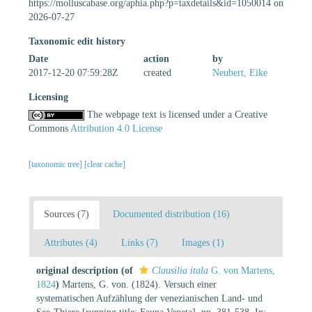
https://molluscabase.org/aphia.php?p=taxdetails&id=1050014 on
2026-07-27
Taxonomic edit history
Date
action
by
2017-12-20 07:59:28Z
created
Neubert, Eike
Licensing
The webpage text is licensed under a Creative
Commons
Attribution 4.0 License
[taxonomic tree]
[clear cache]
Sources (7)
Documented distribution (16)
Attributes (4)
Links (7)
Images (1)
original description
(of
Clausilia itala
G. von Martens,
1824
)
Martens, G. von. (1824). Versuch einer
systematischen Aufzählung der venezianischen Land- und