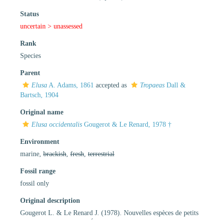
Status
uncertain >
unassessed
Rank
Species
Parent
Elusa
A. Adams, 1861
accepted as
Tropaeas
Dall &
Bartsch, 1904
Original name
Elusa occidentalis
Gougerot & Le Renard, 1978 †
Environment
marine,
brackish
,
fresh
,
terrestrial
Fossil range
fossil only
Original description
Gougerot L. & Le Renard J. (1978). Nouvelles espèces de petits