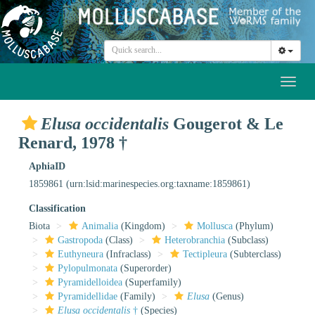
Toggl
naviga
Elusa occidentalis
Gougerot & Le
Renard, 1978 †
AphiaID
1859861
(urn:lsid:marinespecies.org:taxname:1859861)
Classification
Biota
Animalia
(Kingdom)
Mollusca
(Phylum)
Gastropoda
(Class)
Heterobranchia
(Subclass)
Euthyneura
(Infraclass)
Tectipleura
(Subterclass)
Pylopulmonata
(Superorder)
Pyramidelloidea
(Superfamily)
Pyramidellidae
(Family)
Elusa
(Genus)
Elusa occidentalis
†
(Species)