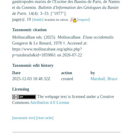
gastéropodes marins de l'Éocène des Bassins de Paris, de Nantes
et du Cotentin.
Bulletin d'Information des Géologues du Bassin
de Paris.
14(4): 3–33. ["1977"].
page(s): 19
[details]
[request]
Available for editors
Taxonomic citation
MolluscaBase eds. (2025). MolluscaBase.
Elusa occidentalis
Gougerot & Le Renard, 1978 †. Accessed at:
https://www.molluscabase.org/aphia.php?
p=taxdetails&id=1859861 on 2026-07-22
Taxonomic edit history
Date
action
by
2025-12-03 18:48:32Z
created
Marshall, Bruce
Licensing
The webpage text is licensed under a Creative
Commons
Attribution 4.0 License
[taxonomic tree]
[clear cache]