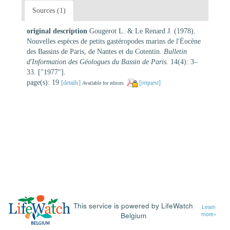
Sources (1)
original description
Gougerot L. & Le Renard J. (1978).
Nouvelles espèces de petits gastéropodes marins de l'Éocène
des Bassins de Paris, de Nantes et du Cotentin.
Bulletin
d'Information des Géologues du Bassin de Paris.
14(4): 3–
33. ["1977"].
page(s): 19
[details]
[request]
Available for editors
This service is powered by LifeWatch
Learn
Belgium
more»